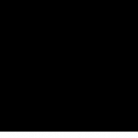
Hasiera
Bio
Musika
Tour
Denda
Kontaktua