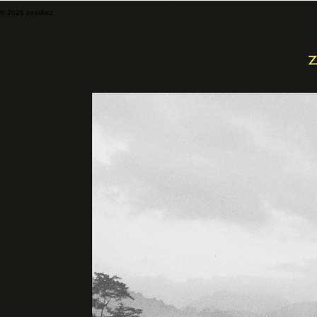
*kamisetak eta diskoak kontzertuetan salgai
14€
14€
10€
© 2026 zeatikez